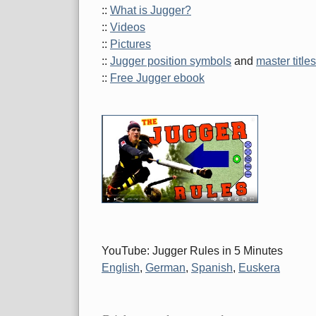
::
What is Jugger?
::
Videos
::
Pictures
::
Jugger position symbols
and
master titles
::
Free Jugger ebook
YouTube: Jugger Rules in 5 Minutes
English
,
German
,
Spanish
,
Euskera