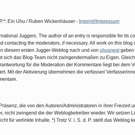
d.P.*: Ein Uhu / Ruben Wickenhäuser -
Imprint//Impressum
ernational Juggers. The author of an entry is responsible for its 
contacting the moderators, if necessary. All work on this blog i
ge in diesem ersten Jugger-Weblog nach und von
uhusnest
geben 
cht sich das Blog-Team nicht zwingendermaßen zu Eigen. Gleiche
rantwortung für die Moderation der Kommentare liegt bei dem Ve
ert. Mit der Aktivierung übernehmen die verfasser/ Verfasserin
mentare.
räsenz, die von den Autoren/Administratoren in ihrer Freizeit un
r, nicht zwingend die der Weblogbetreiber wieder. Wir setzen 
t für verlinkte Inhalte. *) Trotz V. i. S. d. P. stellt das Weblog