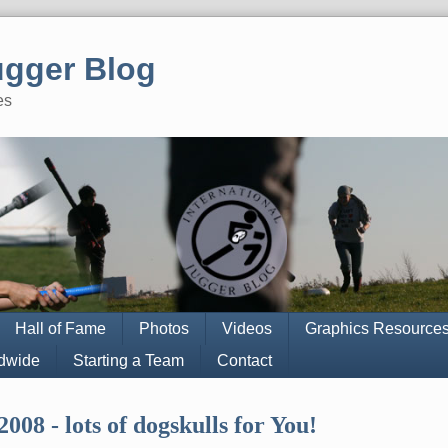
ugger Blog
es
Hall of Fame
Photos
Videos
Graphics Resource
ldwide
Starting a Team
Contact
 2008 - lots of dogskulls for You!