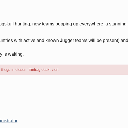
of dogskull hunting, new teams popping up everywhere, a stunnin
untries with active and known Jugger teams will be present) and l
y is waiting.
logs in diesem Eintrag deaktiviert.
nistrator